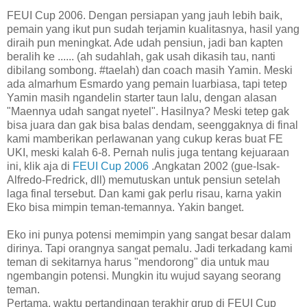
FEUI Cup 2006. Dengan persiapan yang jauh lebih baik,
pemain yang ikut pun sudah terjamin kualitasnya, hasil yang
diraih pun meningkat. Ade udah pensiun, jadi ban kapten
beralih ke ...... (ah sudahlah, gak usah dikasih tau, nanti
dibilang sombong. #taelah) dan coach masih Yamin. Meski
ada almarhum Esmardo yang pemain luarbiasa, tapi tetep
Yamin masih ngandelin starter taun lalu, dengan alasan
"Maennya udah sangat nyetel". Hasilnya? Meski tetep gak
bisa juara dan gak bisa balas dendam, seenggaknya di final
kami mamberikan perlawanan yang cukup keras buat FE
UKI, meski kalah 6-8. Pernah nulis juga tentang kejuaraan
ini, klik aja di
FEUI Cup 2006
.Angkatan 2002 (gue-Isak-
Alfredo-Fredrick, dll) memutuskan untuk pensiun setelah
laga final tersebut. Dan kami gak perlu risau, karna yakin
Eko bisa mimpin teman-temannya. Yakin banget.
Eko ini punya potensi memimpin yang sangat besar dalam
dirinya. Tapi orangnya sangat pemalu. Jadi terkadang kami
teman di sekitarnya harus "mendorong" dia untuk mau
ngembangin potensi. Mungkin itu wujud sayang seorang
teman.
Pertama, waktu pertandingan terakhir grup di FEUI Cup