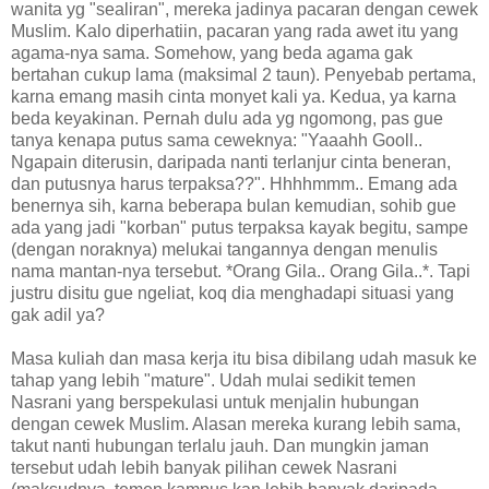
wanita yg "sealiran", mereka jadinya pacaran dengan cewek
Muslim. Kalo diperhatiin, pacaran yang rada awet itu yang
agama-nya sama. Somehow, yang beda agama gak
bertahan cukup lama (maksimal 2 taun). Penyebab pertama,
karna emang masih cinta monyet kali ya. Kedua, ya karna
beda keyakinan. Pernah dulu ada yg ngomong, pas gue
tanya kenapa putus sama ceweknya: "Yaaahh Gooll..
Ngapain diterusin, daripada nanti terlanjur cinta beneran,
dan putusnya harus terpaksa??". Hhhhmmm.. Emang ada
benernya sih, karna beberapa bulan kemudian, sohib gue
ada yang jadi "korban" putus terpaksa kayak begitu, sampe
(dengan noraknya) melukai tangannya dengan menulis
nama mantan-nya tersebut. *Orang Gila.. Orang Gila..*. Tapi
justru disitu gue ngeliat, koq dia menghadapi situasi yang
gak adil ya?
Masa kuliah dan masa kerja itu bisa dibilang udah masuk ke
tahap yang lebih "mature". Udah mulai sedikit temen
Nasrani yang berspekulasi untuk menjalin hubungan
dengan cewek Muslim. Alasan mereka kurang lebih sama,
takut nanti hubungan terlalu jauh. Dan mungkin jaman
tersebut udah lebih banyak pilihan cewek Nasrani