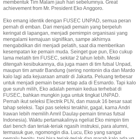
membentuk Tim Malam jauh hari sebelumnya. Great
achievement from Mr. President Eko Anggoro.
Eko emang identik dengan FUSEC UNPAD, semua peran
pernah di emban. Dari menjadi pemain yang berpeluh
keringat di lapangan, menjadi pemimpin organisasi yang
mengalami kemajuan signifikan, sampe akhirnya
mengabdikan diri menjadi pelatih, saat dia memberikan
kesempatan ke pemain muda. Seinget gue pun, Eko cukup
lama melatih tim FUSEC, sekitar 2 tahun lebih. Meski
ditengah kesibukannya, dia juga maen di tim futsal Unpad,
maupun tim amatir Bandung (sering nontonin dia dan Mardo
kalo lagi ada kejuaraan amatir di Jakarta. Peluang terbesar
untuk menjadi pemain besar tetap ada di Esmardo. Tapi kalo
gue suruh milih, Eko adalah pemain kedua terhebat di
FUSEC, bahkan mungkin juga untuk tingkat UNPAD.
Pernah ikut seleksi Electrik PLN, dan masuk 16 besar saat
tahap seleksi. Tapi pas seleksi terakhir, gagal, karna Andri
Irawan lebih memilih Amril Daulay-pemain timnas futsal
Indonesia). Waktu pertamakalinya ngeliat Eko mimpin tim
dari bench dan teriak-teriak ngasih instruksi, para alumni,
termasuk gue, ngomongin dia. Lucu, Eko yang sangat
pemalu begitu, tapi bisa teriak-teriak dan marah kalo ada yg