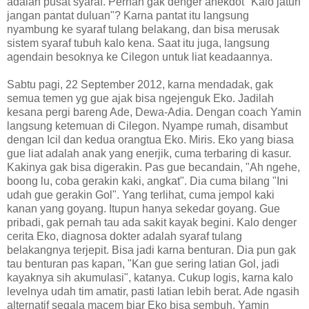
adalah pusat syaraf. Pernah gak denger anekdot "Kalo jatuh
jangan pantat duluan"? Karna pantat itu langsung
nyambung ke syaraf tulang belakang, dan bisa merusak
sistem syaraf tubuh kalo kena. Saat itu juga, langsung
agendain besoknya ke Cilegon untuk liat keadaannya.
Sabtu pagi, 22 September 2012, karna mendadak, gak
semua temen yg gue ajak bisa ngejenguk Eko. Jadilah
kesana pergi bareng Ade, Dewa-Adia. Dengan coach Yamin
langsung ketemuan di Cilegon. Nyampe rumah, disambut
dengan Icil dan kedua orangtua Eko. Miris. Eko yang biasa
gue liat adalah anak yang enerjik, cuma terbaring di kasur.
Kakinya gak bisa digerakin. Pas gue becandain, "Ah ngehe,
boong lu, coba gerakin kaki, angkat". Dia cuma bilang "Ini
udah gue gerakin Gol". Yang terlihat, cuma jempol kaki
kanan yang goyang. Itupun hanya sekedar goyang. Gue
pribadi, gak pernah tau ada sakit kayak begini. Kalo denger
cerita Eko, diagnosa dokter adalah syaraf tulang
belakangnya terjepit. Bisa jadi karna benturan. Dia pun gak
tau benturan pas kapan, "Kan gue sering latian Gol, jadi
kayaknya sih akumulasi", katanya. Cukup logis, karna kalo
levelnya udah tim amatir, pasti latian lebih berat. Ade ngasih
alternatif segala macem biar Eko bisa sembuh. Yamin