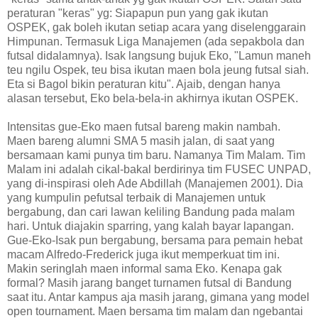
peraturan "keras" yg: Siapapun pun yang gak ikutan
OSPEK, gak boleh ikutan setiap acara yang diselenggarain
Himpunan. Termasuk Liga Manajemen (ada sepakbola dan
futsal didalamnya). Isak langsung bujuk Eko, "Lamun maneh
teu ngilu Ospek, teu bisa ikutan maen bola jeung futsal siah.
Eta si Bagol bikin peraturan kitu". Ajaib, dengan hanya
alasan tersebut, Eko bela-bela-in akhirnya ikutan OSPEK.
Intensitas gue-Eko maen futsal bareng makin nambah.
Maen bareng alumni SMA 5 masih jalan, di saat yang
bersamaan kami punya tim baru. Namanya Tim Malam. Tim
Malam ini adalah cikal-bakal berdirinya tim FUSEC UNPAD,
yang di-inspirasi oleh Ade Abdillah (Manajemen 2001). Dia
yang kumpulin pefutsal terbaik di Manajemen untuk
bergabung, dan cari lawan keliling Bandung pada malam
hari. Untuk diajakin sparring, yang kalah bayar lapangan.
Gue-Eko-Isak pun bergabung, bersama para pemain hebat
macam Alfredo-Frederick juga ikut memperkuat tim ini.
Makin seringlah maen informal sama Eko. Kenapa gak
formal? Masih jarang banget turnamen futsal di Bandung
saat itu. Antar kampus aja masih jarang, gimana yang model
open tournament. Maen bersama tim malam dan ngebantai