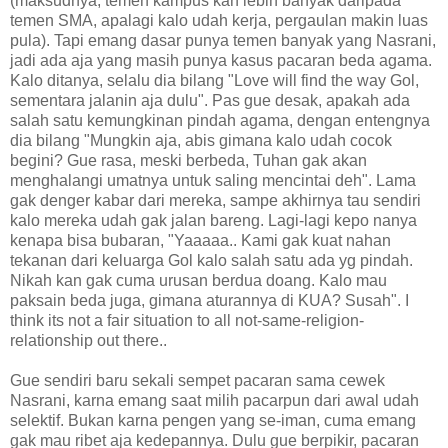
(maksudnya, temen kampus kan lebih banyak daripada
temen SMA, apalagi kalo udah kerja, pergaulan makin luas
pula). Tapi emang dasar punya temen banyak yang Nasrani,
jadi ada aja yang masih punya kasus pacaran beda agama.
Kalo ditanya, selalu dia bilang "Love will find the way Gol,
sementara jalanin aja dulu". Pas gue desak, apakah ada
salah satu kemungkinan pindah agama, dengan entengnya
dia bilang "Mungkin aja, abis gimana kalo udah cocok
begini? Gue rasa, meski berbeda, Tuhan gak akan
menghalangi umatnya untuk saling mencintai deh". Lama
gak denger kabar dari mereka, sampe akhirnya tau sendiri
kalo mereka udah gak jalan bareng. Lagi-lagi kepo nanya
kenapa bisa bubaran, "Yaaaaa.. Kami gak kuat nahan
tekanan dari keluarga Gol kalo salah satu ada yg pindah.
Nikah kan gak cuma urusan berdua doang. Kalo mau
paksain beda juga, gimana aturannya di KUA? Susah". I
think its not a fair situation to all not-same-religion-
relationship out there..
Gue sendiri baru sekali sempet pacaran sama cewek
Nasrani, karna emang saat milih pacarpun dari awal udah
selektif. Bukan karna pengen yang se-iman, cuma emang
gak mau ribet aja kedepannya. Dulu gue berpikir, pacaran