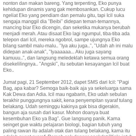
nonton dan makan bareng. Yang terpenting, Eko punya
kehidupan dinamis yang gak membosankan. Cukup lucu
ngeliat Eko yang pendiam dan pemalu gitu, tapi Icil suka
sengaja manggil dia "Beibi" didepan teman-temannya,
mancing biar Eko dicengin, dan seketika mukanya berubah
menjadi merah. Atau disaat Eko lagi ngumpul, tiba-tiba ada
telepon dari Icil, mereka ngobrol, sampe ujungnya Eko
bilang sambil malu-malu.. "Iya aku juga..", "Udah ah ini malu
didepan anak-anak", "Iyaaaaaa... Aku juga sayang
kamuuu..", dan langsung meledeklah ketawa semua orang
disekelilingnya.. "Angski", itu sebutan kesayangan Icil buat
Eko..
Jumat pagi, 21 September 2012, dapet SMS dari Icil: "Pagi
Bag, apa kabar? Semoga baik-baik aja ya sekeluarga sama
Kak Dewa dan Adia. Icil mau ngabarin, Eko udah sebulan
terakhir punggungnya sakit, kena penyempitan syaraf tulang
belakang. Udah seminggu kakinya gak bisa digerakin,
bangun aja susah dari kasur. Mohon doanya buat
kesembuhan Eko ya Bag". Gue langsung panik. Karna
seinget gue waktu pelajaran biologi, bagian tubuh yang
paling rawan itu adalah otak dan tulang belakang, karna itu