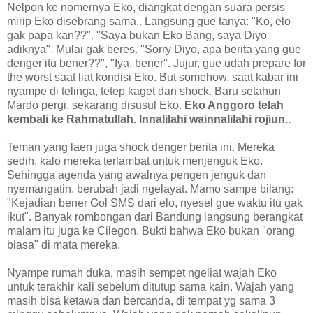
Nelpon ke nomernya Eko, diangkat dengan suara persis
mirip Eko disebrang sama.. Langsung gue tanya: "Ko, elo
gak papa kan??". "Saya bukan Eko Bang, saya Diyo
adiknya". Mulai gak beres. "Sorry Diyo, apa berita yang gue
denger itu bener??", "Iya, bener". Jujur, gue udah prepare for
the worst saat liat kondisi Eko. But somehow, saat kabar ini
nyampe di telinga, tetep kaget dan shock. Baru setahun
Mardo pergi, sekarang disusul Eko.
Eko Anggoro telah
kembali ke Rahmatullah.
Innalilahi wainnalilahi rojiun..
Teman yang laen juga shock denger berita ini. Mereka
sedih, kalo mereka terlambat untuk menjenguk Eko.
Sehingga agenda yang awalnya pengen jenguk dan
nyemangatin, berubah jadi ngelayat. Mamo sampe bilang:
"Kejadian bener Gol SMS dari elo, nyesel gue waktu itu gak
ikut". Banyak rombongan dari Bandung langsung berangkat
malam itu juga ke Cilegon. Bukti bahwa Eko bukan "orang
biasa" di mata mereka.
Nyampe rumah duka, masih sempet ngeliat wajah Eko
untuk terakhir kali sebelum ditutup sama kain. Wajah yang
masih bisa ketawa dan bercanda, di tempat yg sama 3