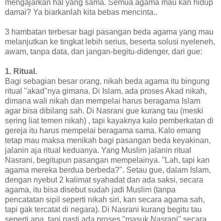
mengajarkan hal yang sama. Semua agama mau kan hidup
damai? Ya biarkanlah kita bebas mencinta..
3 hambatan terbesar bagi pasangan beda agama yang mau
melanjutkan ke tingkat lebih serius, beserta solusi nyeleneh,
awam, tanpa data, dan jangan-begitu-didenger, dari gue:
1. Ritual.
Bagi sebagian besar orang, nikah beda agama itu bingung
ritual "akad"nya gimana. Di Islam, ada proses Akad nikah,
dimana wali nikah dan mempelai harus beragama Islam
agar bisa dibilang sah. Di Nasrani gue kurang tau (meski
sering liat temen nikah) , tapi kayaknya kalo pemberkatan di
gereja itu harus mempelai beragama sama. Kalo emang
tetap mau maksa menikah bagi pasangan beda keyakinan,
jalanin aja ritual keduanya. Yang Muslim jalanin ritual
Nasrani, begitupun pasangan mempelainya. "Lah, tapi kan
agama mereka berdua berbeda?". Setau gue, dalam Islam,
dengan nyebut 2 kalimat syahadat dan ada saksi, secara
agama, itu bisa disebut sudah jadi Muslim (tanpa
pencatatan sipil seperti nikah siri, kan secara agama sah,
tapi gak tercatat di negara). Di Nasrani kurang begitu tau
seperti apa, tapi pasti ada proses "masuk Nasrani" secara