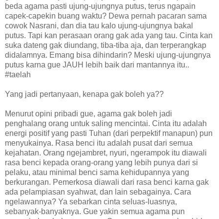
beda agama pasti ujung-ujungnya putus, terus ngapain
capek-capekin buang waktu? Dewa pernah pacaran sama
cowok Nasrani, dan dia tau kalo ujung-ujungnya bakal
putus. Tapi kan perasaan orang gak ada yang tau. Cinta kan
suka dateng gak diundang, tiba-tiba aja, dan terperangkap
didalamnya. Emang bisa dihindarin? Meski ujung-ujungnya
putus karna gue JAUH lebih baik dari mantannya itu..
#taelah
Yang jadi pertanyaan, kenapa gak boleh ya??
Menurut opini pribadi gue, agama gak boleh jadi
penghalang orang untuk saling mencintai. Cinta itu adalah
energi positif yang pasti Tuhan (dari perpektif manapun) pun
menyukainya. Rasa benci itu adalah pusat dari semua
kejahatan. Orang ngejambret, nyuri, ngerampok itu diawali
rasa benci kepada orang-orang yang lebih punya dari si
pelaku, atau minimal benci sama kehidupannya yang
berkurangan. Pemerkosa diawali dari rasa benci karna gak
ada pelampiasan syahwat, dan lain sebagainya. Cara
ngelawannya? Ya sebarkan cinta seluas-luasnya,
sebanyak-banyaknya. Gue yakin semua agama pun