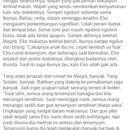
minggu sebelumnya. Wajah yang gak pernah sekalipun
terlihat marah. Wajah yang selalu memberikan kenyamanan
kalo ada dideketnya. Sempet ngobrol sebentar sama
Ibunya. Beliau cerita, dalam seminggu terakhir, Eko
mengalami perkembangan signifikan. Udah berani duduk
dari tempat tidur. Jumat sore pun masih ngobrol-ngobrol
biasa, tidak ada tanda apapun. Sampe akhirnya setelah
Magrib, Eko mukanya terlihat bersih, Ibunya sampe ngelus
dan bilang "Cakapnya anak Ibu ini, cepet sembuh ya Nak".
Eko cuma tersenyum, dan beberapa saat kemudian, Eko
terjatuh dari posisi duduknya, ditangkep badannya oleh
Ibunda. Saat itu juga Ibunya tau, kalo Eko udah gak ada..
Yang anter jenazah dari rumah ke Masjid, banyak. Yang
Solatin, banyak. Bahkan yang dateng ke pemakaman juga
banyak. Jadi inget ucapan salah seorang temen di twitter:
"Saat lahir, semua orang tersenyum bahagia dan kita
menangis sendirian. Saat meninggal nanti, semua orang
menangis sedih dan gue tersenyum sendirian diatas sana".
Ungkapan yang sangat dalam maknanya. Dan gue pikir
udah terjadi sama Eko, kami disini sedih kehilangan, tapi
pasti disana dia melihat ini semua dan tersenyum.
Tersenyum karna dia telah melakukan banyak hal baik di