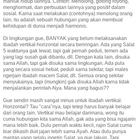
mahluk hidup lainnya. Contoh: Menolong, gotong royong,
menghormati, dan perbuatan lainnya yang positif dalam
sosial. Karna saat melakukan (contohnya) menolong orang
lain, itu adalah sebuah hubungan yang akan membuat
kehidupan di dunia menjadi harmonis.
Di lingkungan gue, BANYAK yang belum melaksanakan
ibadah vertikal-horizontal secara beriringan. Ada yang Salat
5 waktunya gak lewat, tapi gak pernah peduli, temen ada
yang lagi susah gak dibantu, dll. Dengan kata lain, disuka
sama Allah, tapi gak disuka sama lingkungan. Ada pula
yang secara sosial hebat, peduli sama sekitar, tapi males
ngerjain ibadah macem Salat, dll. Semua orang sekitar
menyukainya, tapi (mungkin) gak disuka Allah karna tidak
menjalankan perintah-Nya. Mana yang bagus??
Gue sendiri masih sangat minus untuk ibadah vertikal.
Horizontal? Tau "cara"nya, tapi tetep harus banyak belajar
dari orang lain. Vertikal mau belajar darimana, wong itu
cuma hubungan kita sama Allah, gak ada yang bisa ngajarin
mana lebih baik. Dulu pernah waktu kecil, rajin Salat cuma
biar dikasih duit jajan lebih sama Ayah. Atau dulu punya
mantan yang selalu ingetin Salat, ya gue lakuin. Tapi