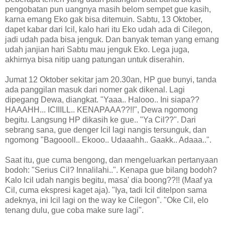
pengobatan pun uangnya masih belom sempet gue kasih,
karna emang Eko gak bisa ditemuin. Sabtu, 13 Oktober,
dapet kabar dari Icil, kalo hari itu Eko udah ada di Cilegon,
jadi udah pada bisa jenguk. Dan banyak teman yang emang
udah janjian hari Sabtu mau jenguk Eko. Lega juga,
akhirnya bisa nitip uang patungan untuk diserahin.
Jumat 12 Oktober sekitar jam 20.30an, HP gue bunyi, tanda
ada panggilan masuk dari nomer gak dikenal. Lagi
dipegang Dewa, diangkat. "Yaaa.. Halooo.. Ini siapa??
HAAAHH... ICIIILL.. KENAPAAA??!!", Dewa ngomong
begitu. Langsung HP dikasih ke gue.. "Ya Cil??". Dari
sebrang sana, gue denger Icil lagi nangis tersunguk, dan
ngomong "Bagoooll.. Ekooo.. Udaaahh.. Gaakk.. Adaaa..".
Saat itu, gue cuma bengong, dan mengeluarkan pertanyaan
bodoh: "Serius Cil? Innalilahi..". Kenapa gue bilang bodoh?
Kalo Icil udah nangis begitu, masa' dia boong??!! (Maaf ya
Cil, cuma ekspresi kaget aja). "Iya, tadi Icil ditelpon sama
adeknya, ini Icil lagi on the way ke Cilegon". "Oke Cil, elo
tenang dulu, gue coba make sure lagi".