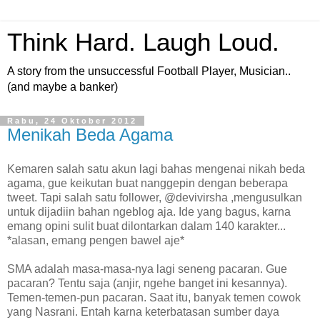
Think Hard. Laugh Loud.
A story from the unsuccessful Football Player, Musician..
(and maybe a banker)
Rabu, 24 Oktober 2012
Menikah Beda Agama
Kemaren salah satu akun lagi bahas mengenai nikah beda
agama, gue keikutan buat nanggepin dengan beberapa
tweet. Tapi salah satu follower, @devivirsha ,mengusulkan
untuk dijadiin bahan ngeblog aja. Ide yang bagus, karna
emang opini sulit buat dilontarkan dalam 140 karakter...
*alasan, emang pengen bawel aje*
SMA adalah masa-masa-nya lagi seneng pacaran. Gue
pacaran? Tentu saja (anjir, ngehe banget ini kesannya).
Temen-temen-pun pacaran. Saat itu, banyak temen cowok
yang Nasrani. Entah karna keterbatasan sumber daya