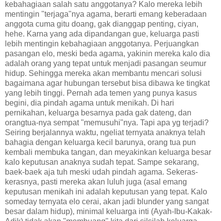
kebahagiaan salah satu anggotanya? Kalo mereka lebih
mentingin "terjaga"nya agama, berarti emang keberadaan
anggota cuma gitu doang, gak dianggap penting, ciyan,
hehe. Karna yang ada dipandangan gue, keluarga pasti
lebih mentingin kebahagiaan anggotanya. Perjuangkan
pasangan elo, meski beda agama, yakinin mereka kalo dia
adalah orang yang tepat untuk menjadi pasangan seumur
hidup. Sehingga mereka akan membantu mencari solusi
bagaimana agar hubungan tersebut bisa dibawa ke tingkat
yang lebih tinggi. Pernah ada temen yang punya kasus
begini, dia pindah agama untuk menikah. Di hari
pernikahan, keluarga besarnya pada gak dateng, dan
orangtua-nya sempat "memusuhi"nya. Tapi apa yg terjadi?
Seiring berjalannya waktu, ngeliat ternyata anaknya telah
bahagia dengan keluarga kecil barunya, orang tua pun
kembali membuka tangan, dan meyakinkan keluarga besar
kalo keputusan anaknya sudah tepat. Sampe sekarang,
baek-baek aja tuh meski udah pindah agama. Sekeras-
kerasnya, pasti mereka akan luluh juga (asal emang
keputusan menikah ini adalah keputusan yang tepat. Kalo
someday ternyata elo cerai, akan jadi blunder yang sangat
besar dalam hidup), minimal keluarga inti (Ayah-Ibu-Kakak-