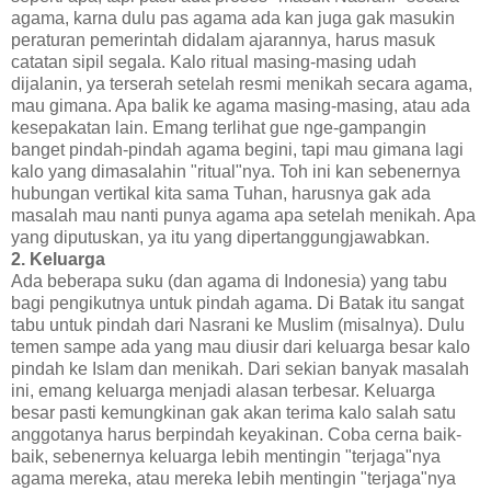
agama, karna dulu pas agama ada kan juga gak masukin
peraturan pemerintah didalam ajarannya, harus masuk
catatan sipil segala. Kalo ritual masing-masing udah
dijalanin, ya terserah setelah resmi menikah secara agama,
mau gimana. Apa balik ke agama masing-masing, atau ada
kesepakatan lain. Emang terlihat gue nge-gampangin
banget pindah-pindah agama begini, tapi mau gimana lagi
kalo yang dimasalahin "ritual"nya. Toh ini kan sebenernya
hubungan vertikal kita sama Tuhan, harusnya gak ada
masalah mau nanti punya agama apa setelah menikah. Apa
yang diputuskan, ya itu yang dipertanggungjawabkan.
2. Keluarga
Ada beberapa suku (dan agama di Indonesia) yang tabu
bagi pengikutnya untuk pindah agama. Di Batak itu sangat
tabu untuk pindah dari Nasrani ke Muslim (misalnya). Dulu
temen sampe ada yang mau diusir dari keluarga besar kalo
pindah ke Islam dan menikah. Dari sekian banyak masalah
ini, emang keluarga menjadi alasan terbesar. Keluarga
besar pasti kemungkinan gak akan terima kalo salah satu
anggotanya harus berpindah keyakinan. Coba cerna baik-
baik, sebenernya keluarga lebih mentingin "terjaga"nya
agama mereka, atau mereka lebih mentingin "terjaga"nya