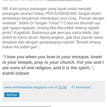
NB: Kalo punya pasangan yang layak untuk menjadi
pasangan seumur-hidup, PERJUANGKAN!! Jangan biarin
perbedaan keyakinan membatasi rasa cinta.. Pernah denger
anekdot "Jodoh Di Tangan Tuhan"? Coba elo dirumah aja
gak ngapa-ngapain, emang tiba-tiba jodoh dateng ngetok
pintu? Kagaklah. Bukannya gak percaya sama takdir, tapi
jodoh itu harus dicari, diperjuangkan, gak bisa pasrah sama
keadaan dan dengan gampangnya nyerah "Berarti emang
bukan dia jodoh gue"..
"
I love you when you bow in your mosque, kneel
in your temple, pray in your church. For you and I
are sons of one religion, and it is the spirit..
",
Kahlil Gibran
www.andhikaakbar.blogspot.com
di
22.06
47 komentar:
Berbagi