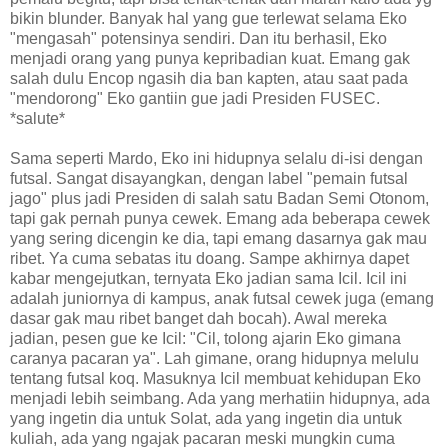
bikin blunder. Banyak hal yang gue terlewat selama Eko
"mengasah" potensinya sendiri. Dan itu berhasil, Eko
menjadi orang yang punya kepribadian kuat. Emang gak
salah dulu Encop ngasih dia ban kapten, atau saat pada
"mendorong" Eko gantiin gue jadi Presiden FUSEC.
*salute*
Sama seperti Mardo, Eko ini hidupnya selalu di-isi dengan
futsal. Sangat disayangkan, dengan label "pemain futsal
jago" plus jadi Presiden di salah satu Badan Semi Otonom,
tapi gak pernah punya cewek. Emang ada beberapa cewek
yang sering dicengin ke dia, tapi emang dasarnya gak mau
ribet. Ya cuma sebatas itu doang. Sampe akhirnya dapet
kabar mengejutkan, ternyata Eko jadian sama Icil. Icil ini
adalah juniornya di kampus, anak futsal cewek juga (emang
dasar gak mau ribet banget dah bocah). Awal mereka
jadian, pesen gue ke Icil: "Cil, tolong ajarin Eko gimana
caranya pacaran ya". Lah gimane, orang hidupnya melulu
tentang futsal koq. Masuknya Icil membuat kehidupan Eko
menjadi lebih seimbang. Ada yang merhatiin hidupnya, ada
yang ingetin dia untuk Solat, ada yang ingetin dia untuk
kuliah, ada yang ngajak pacaran meski mungkin cuma