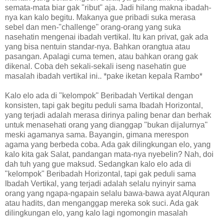
semata-mata biar gak "ribut" aja. Jadi hilang makna ibadah-
nya kan kalo begitu. Makanya gue pribadi suka merasa
sebel dan men-"challenge" orang-orang yang suka
nasehatin mengenai ibadah vertikal. Itu kan privat, gak ada
yang bisa nentuin standar-nya. Bahkan orangtua atau
pasangan. Apalagi cuma temen, atau bahkan orang gak
dikenal. Coba deh sekali-sekali iseng nasehatin gue
masalah ibadah vertikal ini.. *pake iketan kepala Rambo*
Kalo elo ada di "kelompok" Beribadah Vertikal dengan
konsisten, tapi gak begitu peduli sama Ibadah Horizontal,
yang terjadi adalah merasa dirinya paling benar dan berhak
untuk menasehati orang yang dianggap "bukan dijalurnya"
meski agamanya sama. Bayangin, gimana merespon
agama yang berbeda coba. Ada gak dilingkungan elo, yang
kalo kita gak Salat, pandangan mata-nya nyebelin? Nah, doi
dah tuh yang gue maksud. Sedangkan kalo elo ada di
"kelompok" Beribadah Horizontal, tapi gak peduli sama
Ibadah Vertikal, yang terjadi adalah selalu nyinyir sama
orang yang ngapa-ngapain selalu bawa-bawa ayat Alquran
atau hadits, dan menganggap mereka sok suci. Ada gak
dilingkungan elo, yang kalo lagi ngomongin masalah