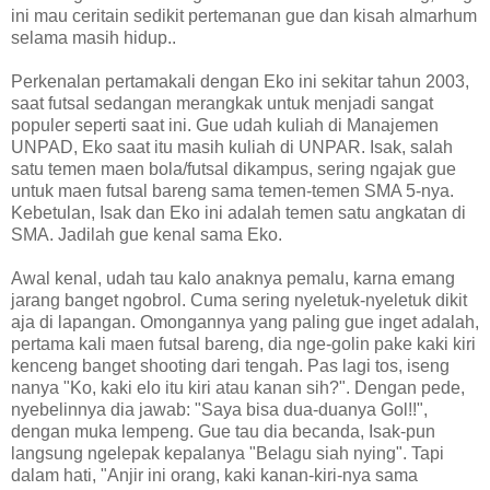
ini mau ceritain sedikit pertemanan gue dan kisah almarhum
selama masih hidup..
Perkenalan pertamakali dengan Eko ini sekitar tahun 2003,
saat futsal sedangan merangkak untuk menjadi sangat
populer seperti saat ini. Gue udah kuliah di Manajemen
UNPAD, Eko saat itu masih kuliah di UNPAR. Isak, salah
satu temen maen bola/futsal dikampus, sering ngajak gue
untuk maen futsal bareng sama temen-temen SMA 5-nya.
Kebetulan, Isak dan Eko ini adalah temen satu angkatan di
SMA. Jadilah gue kenal sama Eko.
Awal kenal, udah tau kalo anaknya pemalu, karna emang
jarang banget ngobrol. Cuma sering nyeletuk-nyeletuk dikit
aja di lapangan. Omongannya yang paling gue inget adalah,
pertama kali maen futsal bareng, dia nge-golin pake kaki kiri
kenceng banget shooting dari tengah. Pas lagi tos, iseng
nanya "Ko, kaki elo itu kiri atau kanan sih?". Dengan pede,
nyebelinnya dia jawab: "Saya bisa dua-duanya Gol!!",
dengan muka lempeng. Gue tau dia becanda, Isak-pun
langsung ngelepak kepalanya "Belagu siah nying". Tapi
dalam hati, "Anjir ini orang, kaki kanan-kiri-nya sama