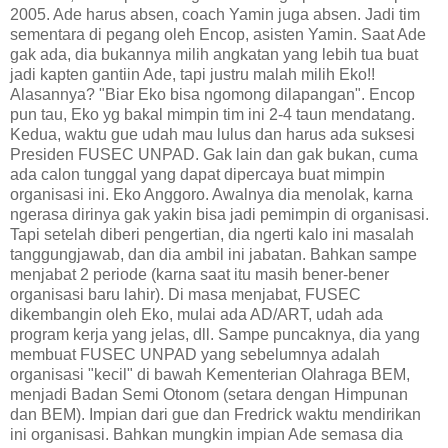
2005. Ade harus absen, coach Yamin juga absen. Jadi tim
sementara di pegang oleh Encop, asisten Yamin. Saat Ade
gak ada, dia bukannya milih angkatan yang lebih tua buat
jadi kapten gantiin Ade, tapi justru malah milih Eko!!
Alasannya? "Biar Eko bisa ngomong dilapangan". Encop
pun tau, Eko yg bakal mimpin tim ini 2-4 taun mendatang.
Kedua, waktu gue udah mau lulus dan harus ada suksesi
Presiden FUSEC UNPAD. Gak lain dan gak bukan, cuma
ada calon tunggal yang dapat dipercaya buat mimpin
organisasi ini. Eko Anggoro. Awalnya dia menolak, karna
ngerasa dirinya gak yakin bisa jadi pemimpin di organisasi.
Tapi setelah diberi pengertian, dia ngerti kalo ini masalah
tanggungjawab, dan dia ambil ini jabatan. Bahkan sampe
menjabat 2 periode (karna saat itu masih bener-bener
organisasi baru lahir). Di masa menjabat, FUSEC
dikembangin oleh Eko, mulai ada AD/ART, udah ada
program kerja yang jelas, dll. Sampe puncaknya, dia yang
membuat FUSEC UNPAD yang sebelumnya adalah
organisasi "kecil" di bawah Kementerian Olahraga BEM,
menjadi Badan Semi Otonom (setara dengan Himpunan
dan BEM). Impian dari gue dan Fredrick waktu mendirikan
ini organisasi. Bahkan mungkin impian Ade semasa dia