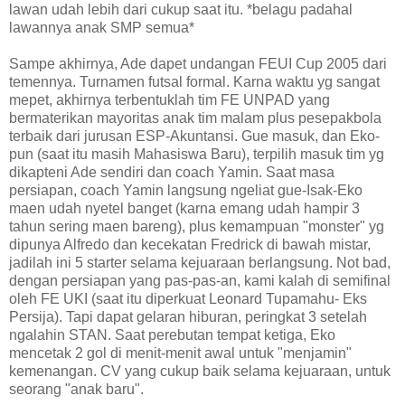
lawan udah lebih dari cukup saat itu. *belagu padahal
lawannya anak SMP semua*
Sampe akhirnya, Ade dapet undangan FEUI Cup 2005 dari
temennya. Turnamen futsal formal. Karna waktu yg sangat
mepet, akhirnya terbentuklah tim FE UNPAD yang
bermaterikan mayoritas anak tim malam plus pesepakbola
terbaik dari jurusan ESP-Akuntansi. Gue masuk, dan Eko-
pun (saat itu masih Mahasiswa Baru), terpilih masuk tim yg
dikapteni Ade sendiri dan coach Yamin. Saat masa
persiapan, coach Yamin langsung ngeliat gue-Isak-Eko
maen udah nyetel banget (karna emang udah hampir 3
tahun sering maen bareng), plus kemampuan "monster" yg
dipunya Alfredo dan kecekatan Fredrick di bawah mistar,
jadilah ini 5 starter selama kejuaraan berlangsung. Not bad,
dengan persiapan yang pas-pas-an, kami kalah di semifinal
oleh FE UKI (saat itu diperkuat Leonard Tupamahu- Eks
Persija). Tapi dapat gelaran hiburan, peringkat 3 setelah
ngalahin STAN. Saat perebutan tempat ketiga, Eko
mencetak 2 gol di menit-menit awal untuk "menjamin"
kemenangan. CV yang cukup baik selama kejuaraan, untuk
seorang "anak baru".