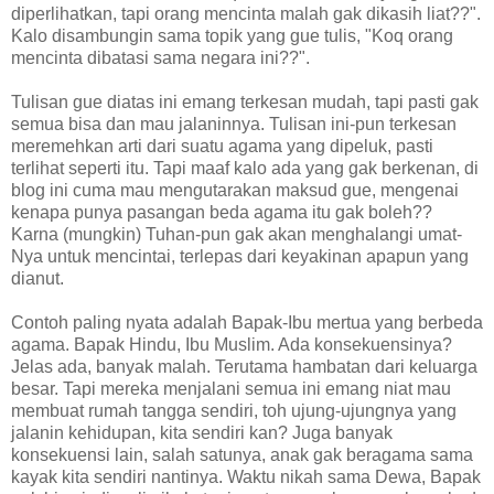
diperlihatkan, tapi orang mencinta malah gak dikasih liat??".
Kalo disambungin sama topik yang gue tulis, "Koq orang
mencinta dibatasi sama negara ini??".
Tulisan gue diatas ini emang terkesan mudah, tapi pasti gak
semua bisa dan mau jalaninnya. Tulisan ini-pun terkesan
meremehkan arti dari suatu agama yang dipeluk, pasti
terlihat seperti itu. Tapi maaf kalo ada yang gak berkenan, di
blog ini cuma mau mengutarakan maksud gue, mengenai
kenapa punya pasangan beda agama itu gak boleh??
Karna (mungkin) Tuhan-pun gak akan menghalangi umat-
Nya untuk mencintai, terlepas dari keyakinan apapun yang
dianut.
Contoh paling nyata adalah Bapak-Ibu mertua yang berbeda
agama. Bapak Hindu, Ibu Muslim. Ada konsekuensinya?
Jelas ada, banyak malah. Terutama hambatan dari keluarga
besar. Tapi mereka menjalani semua ini emang niat mau
membuat rumah tangga sendiri, toh ujung-ujungnya yang
jalanin kehidupan, kita sendiri kan? Juga banyak
konsekuensi lain, salah satunya, anak gak beragama sama
kayak kita sendiri nantinya. Waktu nikah sama Dewa, Bapak