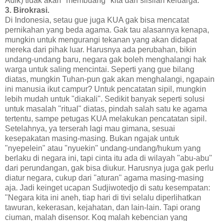
Adik) tidak akan "membuang" kita dari silsilah keluarga.
3. Birokrasi.
Di Indonesia, setau gue juga KUA gak bisa mencatat
pernikahan yang beda agama. Gak tau alasannya kenapa,
mungkin untuk mengurangi tekanan yang akan didapat
mereka dari pihak luar. Harusnya ada perubahan, bikin
undang-undang baru, negara gak boleh menghalangi hak
warga untuk saling mencintai. Seperti yang gue bilang
diatas, mungkin Tuhan-pun gak akan menghalangi, ngapain
ini manusia ikut campur? Untuk pencatatan sipil, mungkin
lebih mudah untuk "diakali". Sedikit banyak seperti solusi
untuk masalah "ritual" diatas, pindah salah satu ke agama
tertentu, sampe petugas KUA melakukan pencatatan sipil.
Setelahnya, ya terserah lagi mau gimana, sesuai
kesepakatan masing-masing. Bukan ngajak untuk
"nyepelein" atau "nyuekin" undang-undang/hukum yang
berlaku di negara ini, tapi cinta itu ada di wilayah "abu-abu"
dari perundangan, gak bisa diukur. Harusnya juga gak perlu
diatur negara, cukup dari "aturan" agama masing-masing
aja. Jadi keinget ucapan Sudjiwotedjo di satu kesempatan:
"Negara kita ini aneh, tiap hari di tivi selalu diperlihatkan
tawuran, kekerasan, kejahatan, dan lain-lain. Tapi orang
ciuman, malah disensor. Koq malah kebencian yang