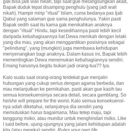
gak bisa jadi wali nikah, tapi saat gue melangsungkan akad,
Bapak duduk tepat disamping penghulu (yang jadi wali
nikah). Hampir mirip "ritual" Islam, cuma bedanya pas Ijab
Qabul yang salaman gue sama penghulunya. Yakin pasti
Bapak sedih saat itu karna gak menikahkan anaknya
dengan "ritual" Hindu, tapi kesedihannya pasti lebih kecil
daripada kebahagiaannya liat Dewa menikah dengan lelaki
yang dia mau, yang akan menggantikan posisinya sebagai
"pelindung", yang (mungkin) juga membawa kehidupan
menyenangkan bagi anaknya. Dalam kasus ini, Bapak lebih
mementingkan Dewa menemukan kebahagiannya sendiri.
Emang harusnya begitu bukan jadi orang-tua?? Iya.
Kalo suatu saat orang-orang terdekat gue menjalin
hubungan yang cukup serius dengan agama berbeda, dan
mau melanjutkan ke pernikahan, pasti akan gue kasih tau
semua konsekuensinya secara detail, secara gamblang. So
he/she will prepare for the worst. Kalo semua konsekuensi-
nya udah diketahui, selanjutnya dia sendiri yang
memutuskan harus bagaimana. Mau tetep maju, tapi
tanggung risiko, atau mundur untuk menghindari risiko. Like
I said before, ujung-ujungnya yang jalani kehidupan adalah
kita (atau mereka) sendiri.
Rules your own life..