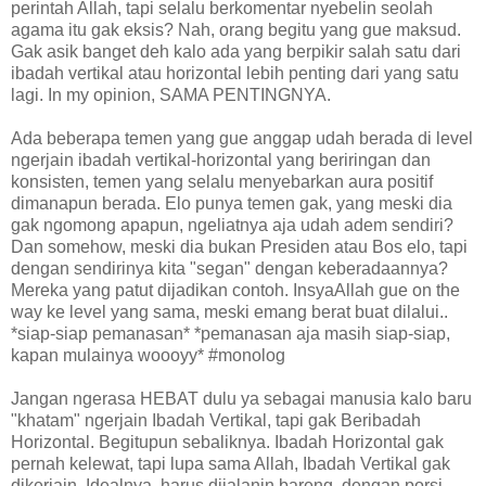
perintah Allah, tapi selalu berkomentar nyebelin seolah
agama itu gak eksis? Nah, orang begitu yang gue maksud.
Gak asik banget deh kalo ada yang berpikir salah satu dari
ibadah vertikal atau horizontal lebih penting dari yang satu
lagi. In my opinion, SAMA PENTINGNYA.
Ada beberapa temen yang gue anggap udah berada di level
ngerjain ibadah vertikal-horizontal yang beriringan dan
konsisten, temen yang selalu menyebarkan aura positif
dimanapun berada. Elo punya temen gak, yang meski dia
gak ngomong apapun, ngeliatnya aja udah adem sendiri?
Dan somehow, meski dia bukan Presiden atau Bos elo, tapi
dengan sendirinya kita "segan" dengan keberadaannya?
Mereka yang patut dijadikan contoh. InsyaAllah gue on the
way ke level yang sama, meski emang berat buat dilalui..
*siap-siap pemanasan* *pemanasan aja masih siap-siap,
kapan mulainya woooyy* #monolog
Jangan ngerasa HEBAT dulu ya sebagai manusia kalo baru
"khatam" ngerjain Ibadah Vertikal, tapi gak Beribadah
Horizontal. Begitupun sebaliknya. Ibadah Horizontal gak
pernah kelewat, tapi lupa sama Allah, Ibadah Vertikal gak
dikerjain. Idealnya, harus dijalanin bareng, dengan porsi