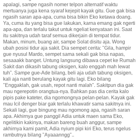
apalagi, sampe ngasih nomer telpon alternatif waktu
mertuanya juga kena syaraf kejepit kayak gitu. Gue gak bisa
ngasih saran apa-apa, cuma bisa bikin Eko ketawa doang.
Ya, cuma itu yang bisa gue lakukan, karna emang gak ngerti
apa-apa, dan terlalu takut untuk ngeliat kenyataan ini. Saat
itu sakitnya udah taraf semua dikerjain di tempat tidur.
Makan, minum, buang air, sampe Solat disitu aja. Wong
ubah posisi tidur aja sakit. Dia sempet cerita: "Gila, hampir
gue nyusul Mardo, sempet sama sekali gak bisa napas,
sesaaakk banget. Untung langsung dibawa cepet ke Rumah
Sakit dan dikasih tabung oksigen, kalo enggah mah lewat
tuh". Sampe gue-Ade bilang, beli aja udah tabung oksigen,
kali aja nanti berulang kayak gitu lagi. Eko bilang
"Enggaklah, gak usah, repot nanti malah". Sakitpun dia gak
mau ngerepotin orangtua-nya. Bahkan pas dia cerita kalo
pipis pake kateter, dia ngomongnya pelan-pelan. Kayak gak
mau Icil denger biar gak terlalu khawatir sama sakitnya ini.
Sekali lagi, gue bingung mau ngomong apa, ngasih saran
apa. Akhirnya gue panggil Adia untuk maen sama Eko,
ngelitikin kakinya, makan bareng buah anggur, sampe
akhirnya kami pamit, Adia nyium pipi kiri Eko, terus ngelus
rambutnya bilang "Ayaaanngg"..