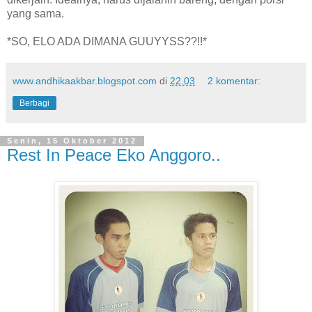
yang sama.
*SO, ELO ADA DIMANA GUUYYSS??!!*
www.andhikaakbar.blogspot.com
di
22.03
2 komentar:
Berbagi
Senin, 15 Oktober 2012
Rest In Peace Eko Anggoro..