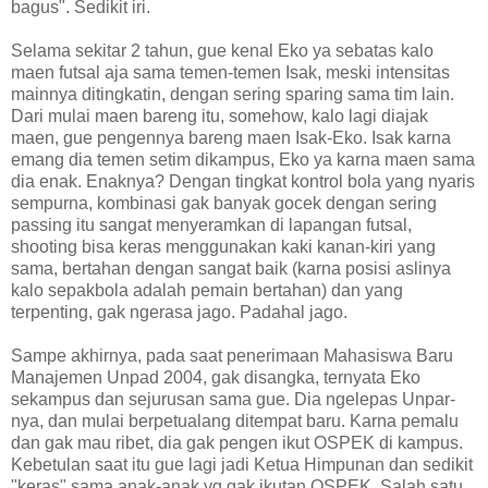
bagus". Sedikit iri.
Selama sekitar 2 tahun, gue kenal Eko ya sebatas kalo
maen futsal aja sama temen-temen Isak, meski intensitas
mainnya ditingkatin, dengan sering sparing sama tim lain.
Dari mulai maen bareng itu, somehow, kalo lagi diajak
maen, gue pengennya bareng maen Isak-Eko. Isak karna
emang dia temen setim dikampus, Eko ya karna maen sama
dia enak. Enaknya? Dengan tingkat kontrol bola yang nyaris
sempurna, kombinasi gak banyak gocek dengan sering
passing itu sangat menyeramkan di lapangan futsal,
shooting bisa keras menggunakan kaki kanan-kiri yang
sama, bertahan dengan sangat baik (karna posisi aslinya
kalo sepakbola adalah pemain bertahan) dan yang
terpenting, gak ngerasa jago. Padahal jago.
Sampe akhirnya, pada saat penerimaan Mahasiswa Baru
Manajemen Unpad 2004, gak disangka, ternyata Eko
sekampus dan sejurusan sama gue. Dia ngelepas Unpar-
nya, dan mulai berpetualang ditempat baru. Karna pemalu
dan gak mau ribet, dia gak pengen ikut OSPEK di kampus.
Kebetulan saat itu gue lagi jadi Ketua Himpunan dan sedikit
"keras" sama anak-anak yg gak ikutan OSPEK. Salah satu