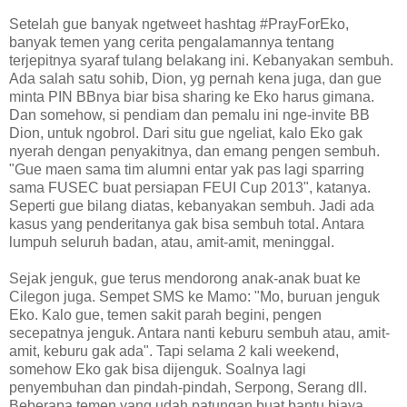
Setelah gue banyak ngetweet hashtag #PrayForEko,
banyak temen yang cerita pengalamannya tentang
terjepitnya syaraf tulang belakang ini. Kebanyakan sembuh.
Ada salah satu sohib, Dion, yg pernah kena juga, dan gue
minta PIN BBnya biar bisa sharing ke Eko harus gimana.
Dan somehow, si pendiam dan pemalu ini nge-invite BB
Dion, untuk ngobrol. Dari situ gue ngeliat, kalo Eko gak
nyerah dengan penyakitnya, dan emang pengen sembuh.
"Gue maen sama tim alumni entar yak pas lagi sparring
sama FUSEC buat persiapan FEUI Cup 2013", katanya.
Seperti gue bilang diatas, kebanyakan sembuh. Jadi ada
kasus yang penderitanya gak bisa sembuh total. Antara
lumpuh seluruh badan, atau, amit-amit, meninggal.
Sejak jenguk, gue terus mendorong anak-anak buat ke
Cilegon juga. Sempet SMS ke Mamo: "Mo, buruan jenguk
Eko. Kalo gue, temen sakit parah begini, pengen
secepatnya jenguk. Antara nanti keburu sembuh atau, amit-
amit, keburu gak ada". Tapi selama 2 kali weekend,
somehow Eko gak bisa dijenguk. Soalnya lagi
penyembuhan dan pindah-pindah, Serpong, Serang dll.
Beberapa temen yang udah patungan buat bantu biaya